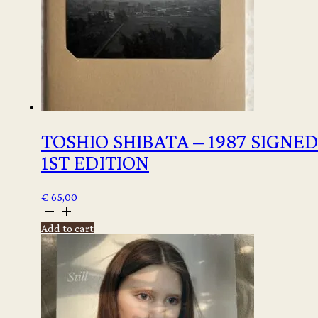
TOSHIO SHIBATA – 1987 SIGNE
1ST EDITION
€
65,00
Toshio
Shibata
Add to cart
-
1987
Signed
1st
edition
quantity