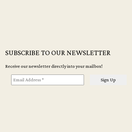
mueren
dos
veces
quantity
SUBSCRIBE TO OUR NEWSLETTER
Receive our newsletter directly into your mailbox!