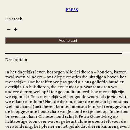
€
17,00
PRESS
1 in stock
Petra
Quaedvlieg
-
Add to cart
Je
hond
eet
je
Description
niet
op
In het dagelijks leven bezorgen allerlei dieren – honden, katten,
(Dutch
zwaluwen, vlinders – ons diepe emoties die uitstijgen boven het
edition)
menselijke. Dat beseffen we pas goed als ons geliefde huisdier
quantity
overlijdt. En huisdieren, die eet je niet op. Waarom eten we
andere dieren wel op? Hoe geconditioneerd, hoe menselijk zijn
we eigenlijk? En is menselijk wel het goede woord als je ziet wat
we elkaar aandoen? Niet de dieren, maar de mensen lijken soms
wel machines. Juist dieren kunnen mensen hun ziel teruggeven, i
de hoopgevende boodschap van Je hond eet je niet op. In dertien
brieven aan haar Chinese hond schrijft Petra Quaedvlieg op
lichtvoetige toon over wat er gebeurt als je je openstelt voor de
verwondering, het plezier en het geluk dat dieren kunnen geven.