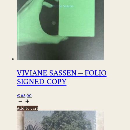
VIVIANE SASSEN – FOLIO
SIGNED COPY
€
65,00
Viviane
Sassen
Add to cart
-
Folio
signed
copy
quantity