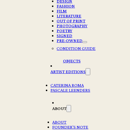
DESIGN
FASHION
FILM
LITERATURE
OUT OF PRINT
PHOTOGRAPHY
POETRY
SIGNED
PRE-OWNED
CONDITION GUIDE
OBJECTS
ARTIST EDITIONS
CATERINA ROMA
PASCALE LEENDERS
ABOUT
PETRA QUAEDVLIEG – JE HOND EET JE
ABOUT
NIET OP (DUTCH EDITION)
FOUNDER'S NOTE