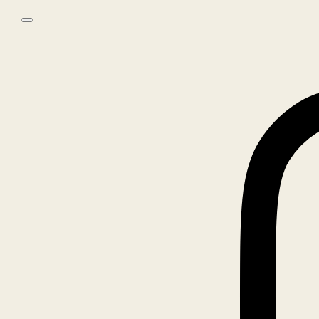
Skip to main content
Skip to footer
0
No products in the cart.
Home
/
Books
/
Petra Quaedvlieg – Je hond eet je niet op (Dutch
edition)
🔍